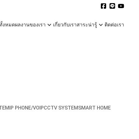
expand_more
expand_more
ทั้งหมด
ผลงานของเรา
เกี่ยวกับเรา
สาระน่ารู้
ติดต่อเรา
STEM
IP PHONE/VOIP
CCTV SYSTEM
SMART HOME