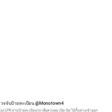
รวจจับป้ายทะเบียน @Monotown4
ง LPR อ่านป้ายทะเบียนรถ เพื่อควบคุม เปิด-ปิด ไม้กั้นทางเข้าออก