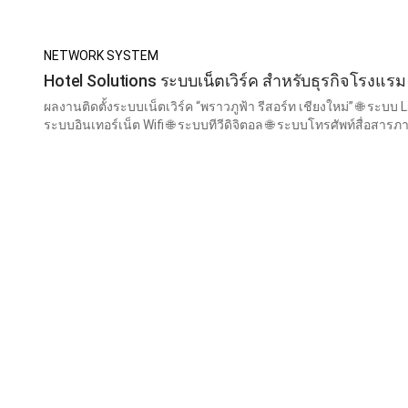
NETWORK SYSTEM
Hotel Solutions ระบบเน็ตเวิร์ค สำหรับธุรกิจโรงแรม
ผลงานติดตั้งระบบเน็ตเวิร์ค “พราวภูฟ้า รีสอร์ท เชียงใหม่” 🌐 ระบบ 
ระบบอินเทอร์เน็ต Wifi 🌐 ระบบทีวีดิจิตอล 🌐 ระบบโทรศัพท์สื่อสารภายในอาคาร 🌐 อุปกรณ์โทรศัพท์ใน
ลิฟท์