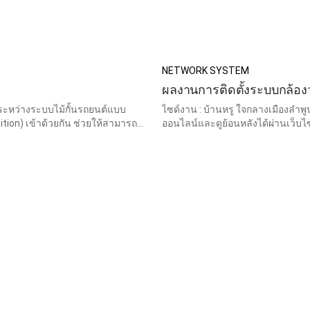
NETWORK SYSTEM
ผลงานการติดตั้งระบบกล้อง
ระหว่างระบบไม้กั้นรถยนต์แบบ
ไซด์งาน : บ้านหรู ใจกลางเมืองลำพู
ition) เข้าด้วยกัน ช่วยให้สามารถ
ออนไลน์และดูย้อนหลังได้ผ่านเว็บไซต์และแอพลิเคชั่น หมดห่วงเม
่งขึ้น สำหรับงานคอนโด โครงการ
Access Point จาก Ruijie สัญญาณกระ
งานติดตั้ง