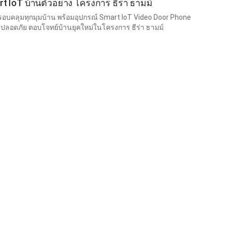
t IoT บ้านตัวอย่าง โครงการ ธีร่า ธามม์
ครอบคลุมทุกมุมบ้าน พร้อมอุปกรณ์ Smart IoT Video Door Phone
ลอดภัย ตอบโจทย์บ้านยุคใหม่ในโครงการ ธีร่า ธามม์