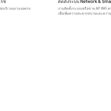
เรช
ติดตั้งระบบ Network & Smar
รปิดบริเวณลานจอดรถ
งานติดตั้งระบบเครือข่าย AP WiFi 
เพื่อเพิ่มความสะดวกสบายและความป