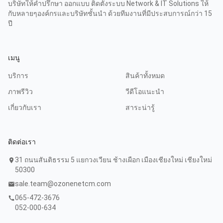
บริษัทให้คำปรึกษา ออกแบบ ติดตั้งระบบ Network & IT Solutions ให้
กับหลายๆองค์กรและบริษัทชั้นนำ ด้วยทีมงานที่มีประสบการณ์กว่า 15
ปี
เมนู
บริการ
สินค้าทั้งหมด
ภาพรีวิว
วีดีโอแนะนำ
เกี่ยวกับเรา
สาระน่ารู้
ติดต่อเรา
31 ถนนสันติธรรม 5 แยกวงเวียน ช้างเผือก เมืองเชียงใหม่ เชียงใหม่
location_on
50300
sale.team@ozonenetcm.com
mail
065-472-3676
call
052-000-634