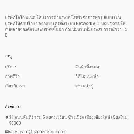
บริษัทโอโซนเน็ต ให้บริการด้านระบบไฟฟ้าสื่อสารทุกรูปแบบ เป็น
บริษัทให้คำปรึกษา ออกแบบ ติดตั้งระบบ Network & IT Solutions ให้
กับหลายๆองค์กรและบริษัทชั้นนำ ด้วยทีมงานที่มีประสบการณ์กว่า 15
ปี
เมนู
บริการ
สินค้าทั้งหมด
ภาพรีวิว
วีดีโอแนะนำ
เกี่ยวกับเรา
สาระน่ารู้
ติดต่อเรา
31 ถนนสันติธรรม 5 แยกวงเวียน ช้างเผือก เมืองเชียงใหม่ เชียงใหม่
location_on
50300
sale.team@ozonenetcm.com
mail