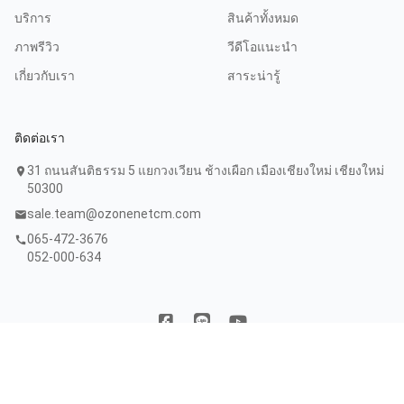
บริการ
สินค้าทั้งหมด
ภาพรีวิว
วีดีโอแนะนำ
เกี่ยวกับเรา
สาระน่ารู้
ติดต่อเรา
31 ถนนสันติธรรม 5 แยกวงเวียน ช้างเผือก เมืองเชียงใหม่ เชียงใหม่
location_on
50300
sale.team@ozonenetcm.com
mail
065-472-3676
call
052-000-634
Copyright © 2020 บริษัท โอโซนเน็ตเวิร์ค อินทิเกรชั่น จำกัด. All
Rights Reserved. Powered by
WebFaster.online